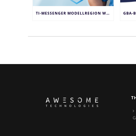
TI-MESSENGER MODELLREGION WÜRZBURG: INNOVATION FÜR DAS GESUNDHEITSWESEN
T
G