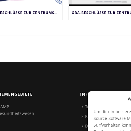
GBA-BESCHLÜSSE ZUR ZENTRUMSBILDUNG UND AMP
HEMENGEBIETE
INFORMATIONEN
W
AMP
Team
Um dir ein bessere
esundheitswesen
Kontakt
Source-Software M
Surfverhalten könn
Datenschutz