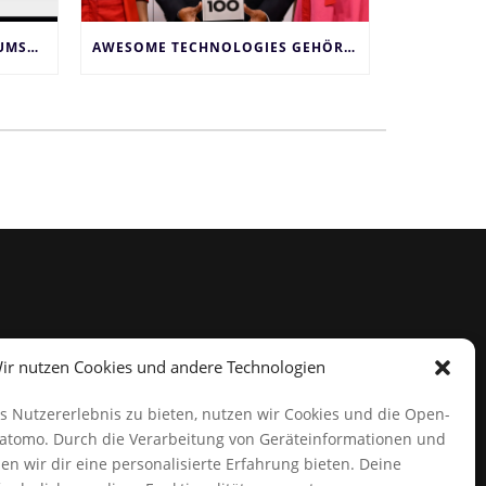
GBA-BESCHLÜSSE ZUR ZENTRUMSBILDUNG
AWESOME TECHNOLOGIES GEHÖRT ZU DEN 100 INNOVATIVSTEN UNTERNEHMEN DEUTSCHLANDS
NEWS
ir nutzen Cookies und andere Technologien
TI-Messenger Modellregion
Würzburg: Innovation für
s Nutzererlebnis zu bieten, nutzen wir Cookies und die Open-
das Gesundheitswesen
atomo. Durch die Verarbeitung von Geräteinformationen und
GBA-Beschlüsse zur
en wir dir eine personalisierte Erfahrung bieten. Deine
Zentrumsbildung und AMP