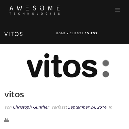
VITOS
HOME
/
CLIENTS
/ VITOS
vitos
Von
Christoph Günther
Verfasst
September 24, 2014
In