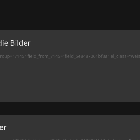
die Bilder
_group="7145" field_from_7145="field_5e8487061bf8a" el_class="weis
er