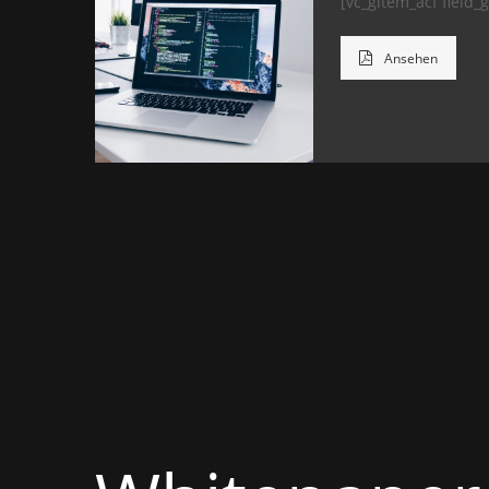
[vc_gitem_acf field
Ansehen