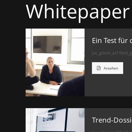
Whitepaper
Ein Test für 
[vc_gitem_acf field
Ansehen
Trend-Dossi