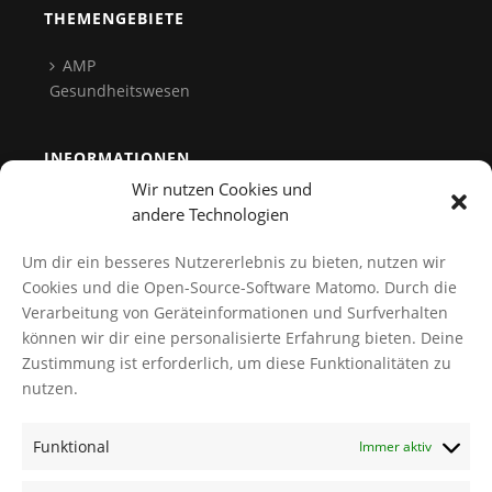
THEMENGEBIETE
AMP
Gesundheitswesen
INFORMATIONEN
Wir nutzen Cookies und
Team
andere Technologien
Kontakt
Um dir ein besseres Nutzererlebnis zu bieten, nutzen wir
Datenschutz
Cookies und die Open-Source-Software Matomo. Durch die
Verarbeitung von Geräteinformationen und Surfverhalten
Cookies verwalten
können wir dir eine personalisierte Erfahrung bieten. Deine
AGB
Zustimmung ist erforderlich, um diese Funktionalitäten zu
Impressum
nutzen.
Funktional
Immer aktiv
NEWS