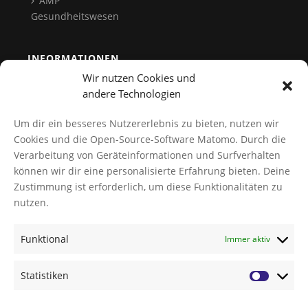
AMP
Gesundheitswesen
INFORMATIONEN
Wir nutzen Cookies und
Team
andere Technologien
Kontakt
Um dir ein besseres Nutzererlebnis zu bieten, nutzen wir
Datenschutz
Cookies und die Open-Source-Software Matomo. Durch die
Verarbeitung von Geräteinformationen und Surfverhalten
Cookies verwalten
können wir dir eine personalisierte Erfahrung bieten. Deine
AGB
Zustimmung ist erforderlich, um diese Funktionalitäten zu
Impressum
nutzen.
Funktional
Immer aktiv
NEWS
TI-Messenger Modellregion Würzburg: Innovation für
Statistiken
das Gesundheitswesen
GBA-Beschlüsse zur Zentrumsbildung und AMP