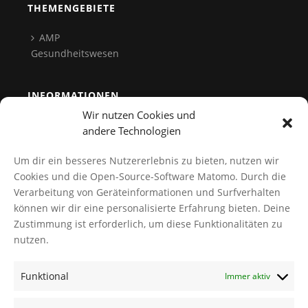
THEMENGEBIETE
AMP
Gesundheitswesen
INFORMATIONEN
Wir nutzen Cookies und
Team
andere Technologien
Kontakt
Um dir ein besseres Nutzererlebnis zu bieten, nutzen wir
Datenschutz
Cookies und die Open-Source-Software Matomo. Durch die
Verarbeitung von Geräteinformationen und Surfverhalten
Cookies verwalten
können wir dir eine personalisierte Erfahrung bieten. Deine
AGB
Zustimmung ist erforderlich, um diese Funktionalitäten zu
Impressum
nutzen.
Funktional
Immer aktiv
NEWS
TI-Messenger Modellregion Würzburg: Innovation für