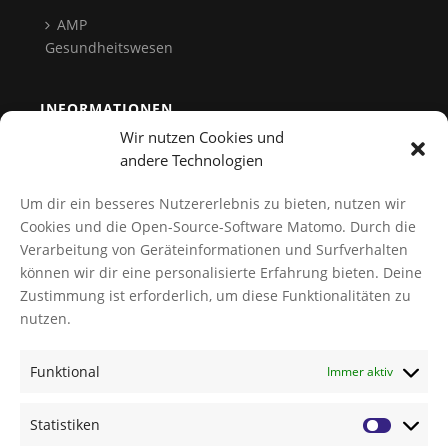
AMP
Gesundheitswesen
INFORMATIONEN
Wir nutzen Cookies und
Team
andere Technologien
Kontakt
Um dir ein besseres Nutzererlebnis zu bieten, nutzen wir
Datenschutz
Cookies und die Open-Source-Software Matomo. Durch die
Verarbeitung von Geräteinformationen und Surfverhalten
Cookies verwalten
können wir dir eine personalisierte Erfahrung bieten. Deine
AGB
Zustimmung ist erforderlich, um diese Funktionalitäten zu
Impressum
nutzen.
Funktional
Immer aktiv
NEWS
TI-Messenger Modellregion Würzburg: Innovation für
Statistiken
das Gesundheitswesen