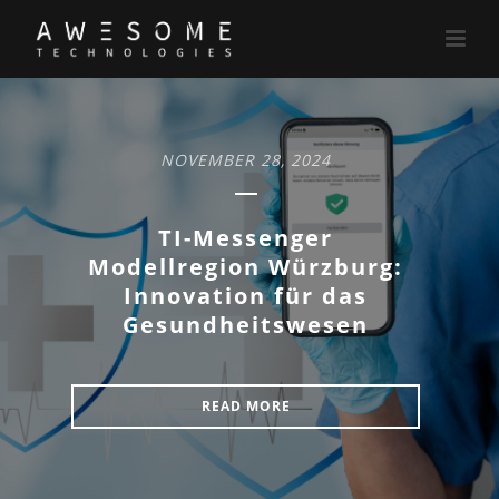
NOVEMBER 28, 2024
TI-Messenger
Modellregion Würzburg:
Innovation für das
Gesundheitswesen
READ MORE