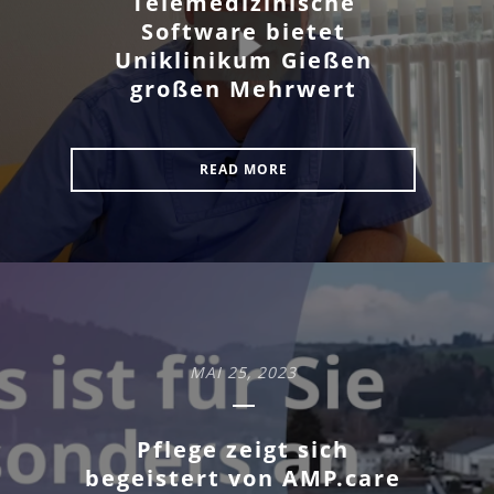
Telemedizinische
Software bietet
Uniklinikum Gießen
großen Mehrwert
READ MORE
MAI 25, 2023
Pflege zeigt sich
begeistert von AMP.care