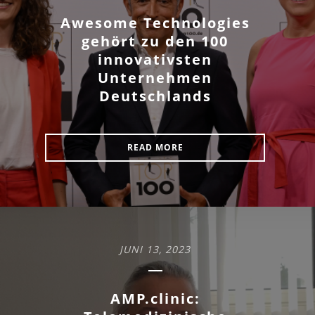
Awesome Technologies
gehört zu den 100
innovativsten
Unternehmen
Deutschlands
READ MORE
JUNI 13, 2023
AMP.clinic: