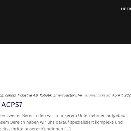
ÜBER
og
,
cobots
,
Industrie 4.0
,
Robotik
,
Smart Factory
,
VR
veröffentlicht am
April 7, 202
t ACPS?
ser zweiter Bereich den wir in unserem Unternehmen aufgebaut
esem Bereich haben wir uns darauf spezialisiert komplexe und
eitsschritte unserer KundInnen [...]