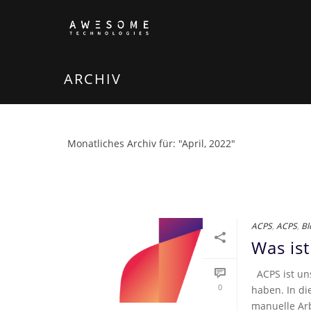
ARCHIV
Monatliches Archiv für: "April, 2022"
ACPS
,
ACPS
,
Bl
Was is
ACPS ist un
0
haben. In di
manuelle Arb