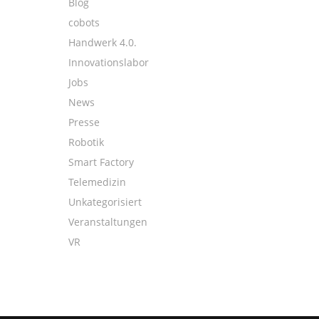
Blog
cobots
Handwerk 4.0.
Innovationslabor
Jobs
News
Presse
Robotik
Smart Factory
Telemedizin
Unkategorisiert
Veranstaltungen
VR