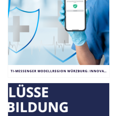
TI-MESSENGER MODELLREGION WÜRZBURG: INNOVATION FÜR DAS GESUNDHEITSWESEN