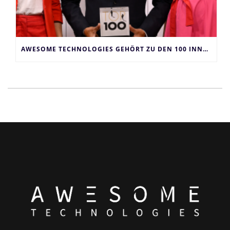
AWESOME TECHNOLOGIES GEHÖRT ZU DEN 100 INNOVATIVSTEN UNTERNEHMEN DEUTSCHLANDS