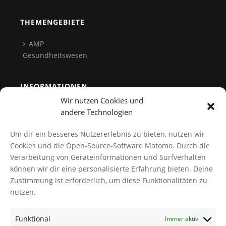
THEMENGEBIETE
AMP
Gesundheitswesen
INFORMATIONEN
Wir nutzen Cookies und
Team
andere Technologien
Kontakt
Um dir ein besseres Nutzererlebnis zu bieten, nutzen wir
Datenschutz
Cookies und die Open-Source-Software Matomo. Durch die
Verarbeitung von Geräteinformationen und Surfverhalten
Cookies verwalten
können wir dir eine personalisierte Erfahrung bieten. Deine
AGB
Zustimmung ist erforderlich, um diese Funktionalitäten zu
Impressum
nutzen.
Funktional
Immer aktiv
NEWS