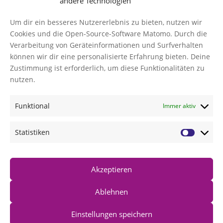
andere Technologien
Kontakt
Um dir ein besseres Nutzererlebnis zu bieten, nutzen wir
Datenschutz
Cookies und die Open-Source-Software Matomo. Durch die
Verarbeitung von Geräteinformationen und Surfverhalten
Cookies verwalten
können wir dir eine personalisierte Erfahrung bieten. Deine
AGB
Zustimmung ist erforderlich, um diese Funktionalitäten zu
Impressum
nutzen.
Funktional
Immer aktiv
NEWS
TI-Messenger Modellregion Würzburg: Innovation für
Statistiken
das Gesundheitswesen
GBA-Beschlüsse zur Zentrumsbildung und AMP
GBA-Beschlüsse zur Zentrumsbildung
Akzeptieren
Ablehnen
Einstellungen speichern