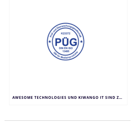
AWESOME TECHNOLOGIES UND KIWANGO IT SIND ZERTIFIZIERT NACH DIN EN ISO 13485 UND DIN EN ISO 9001