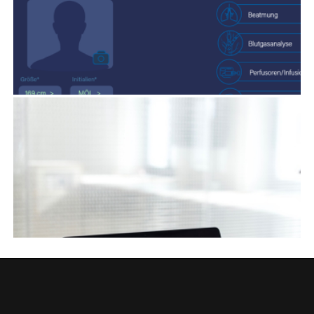
AMP
TELEINTENSIVMEDIZIN HESSEN
AMP
GESUNDHEITSVERSORGUNG 4.0 UND 4.1
AMP
,
Co-Innovation
,
Kiwango