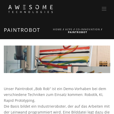
PAINTROBOT
HOME
/
ACPS
/
CO-INNOVATION
/
PAINTROBOT
Unser Paintrobot „Bob Rob“ ist ein Demo-Vorhaben bei dem
verschiedene Techniken zum Einsatz kommen: Robotik, KI,
Rapid Prototyping.
Die Basis bildet ein Industrieroboter, der auf das Arbeiten mit
der Leinwand programmiert wird. Eine Bilddatei legt dazu die