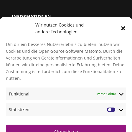
INFORMATIONEN
Wir nutzen Cookies und
Team
andere Technologien
Kontakt
Um dir ein besseres Nutzererlebnis zu bieten, nutzen wir
Datenschutz
Cookies und die Open-Source-Software Matomo. Durch die
Verarbeitung von Geräteinformationen und Surfverhalten
Cookies verwalten
können wir dir eine personalisierte Erfahrung bieten. Deine
AGB
Zustimmung ist erforderlich, um diese Funktionalitäten zu
Impressum
nutzen.
Funktional
Immer aktiv
NEWS
TI-Messenger Modellregion Würzburg: Innovation für
Statistiken
das Gesundheitswesen
GBA-Beschlüsse zur Zentrumsbildung und AMP
GBA-Beschlüsse zur Zentrumsbildung
Akzeptieren