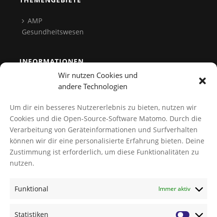
AMP
Gesundheitswesen
INFORMATIONEN
Wir nutzen Cookies und
Team
andere Technologien
Kontakt
Um dir ein besseres Nutzererlebnis zu bieten, nutzen wir
Datenschutz
Cookies und die Open-Source-Software Matomo. Durch die
Verarbeitung von Geräteinformationen und Surfverhalten
Cookies verwalten
können wir dir eine personalisierte Erfahrung bieten. Deine
AGB
Zustimmung ist erforderlich, um diese Funktionalitäten zu
Impressum
nutzen.
Funktional
Immer aktiv
NEWS
TI-Messenger Modellregion Würzburg: Innovation für
Statistiken