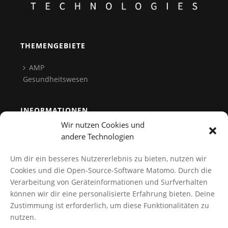
THEMENGEBIETE
AMP
Gesundheitswesen
INFORMATIONEN
Wir nutzen Cookies und
Team
andere Technologien
Kontakt
Um dir ein besseres Nutzererlebnis zu bieten, nutzen wir
Datenschutz
Cookies und die Open-Source-Software Matomo. Durch die
Verarbeitung von Geräteinformationen und Surfverhalten
Cookies verwalten
können wir dir eine personalisierte Erfahrung bieten. Deine
AGB
Zustimmung ist erforderlich, um diese Funktionalitäten zu
Impressum
nutzen.