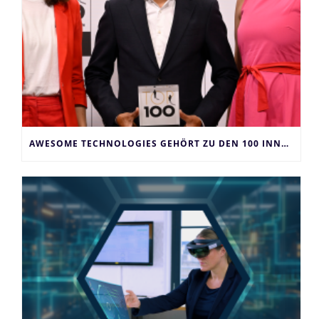
AWESOME TECHNOLOGIES GEHÖRT ZU DEN 100 INNOVATIVSTEN UNTERNEHMEN DEUTSCHLANDS