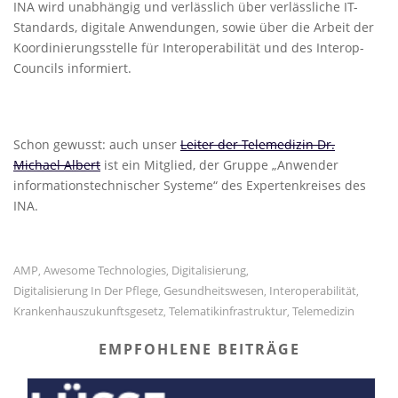
INA wird unabhängig und verlässlich über verlässliche IT-
Standards, digitale Anwendungen, sowie über die Arbeit der
Koordinierungsstelle für Interoperabilität und des Interop-
Councils informiert.
Schon gewusst: auch unser
Leiter der Telemedizin Dr.
Michael Albert
ist ein Mitglied, der Gruppe „Anwender
informationstechnischer Systeme“ des Expertenkreises des
INA.
AMP
Awesome Technologies
Digitalisierung
,
,
,
Digitalisierung In Der Pflege
Gesundheitswesen
Interoperabilität
,
,
,
Krankenhauszukunftsgesetz
Telematikinfrastruktur
Telemedizin
,
,
EMPFOHLENE BEITRÄGE